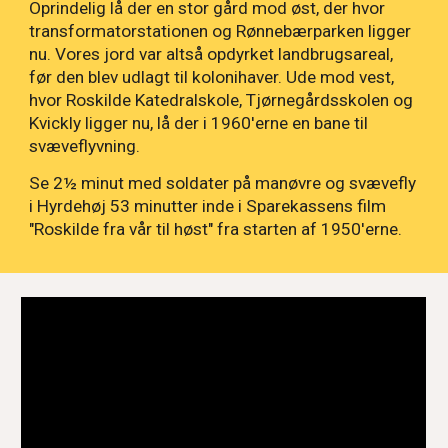
Oprindelig lå der en stor gård mod øst, der hvor
transformatorstationen og Rønnebærparken ligger
nu. Vores jord var altså opdyrket landbrugsareal,
før den blev udlagt til kolonihaver. Ude mod vest,
hvor Roskilde Katedralskole, Tjørnegårdsskolen og
Kvickly ligger nu, lå der i 1960'erne en bane til
svæveflyvning.
Se 2½ minut med soldater på manøvre og svævefly
i Hyrdehøj 53 minutter inde i Sparekassens film
"Roskilde fra vår til høst" fra starten af 1950'erne.