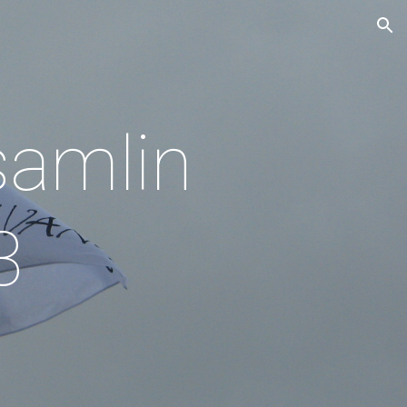
ion
samlin
3